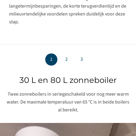
langetermijnbesparingen, de korte terugverdientijd en de
milieuvriendelijke voordelen spreken duidelijk voor deze
stap.
1
1
1
2
2
2
3
3
3
Installatie van de zonnepanelen
30 L en 80 L zonneboiler
80 Liter Hybrideboiler
De montage van de modules vond plaats aan de garagewand
Twee zonneboilers in seriegeschakeld voor nog meer warm
Zonneboiler in de badkamer voor goedkope
water. De maximale temperatuur van 65 °C is in beide boilers
warmwaterproductie.
al bereikt.