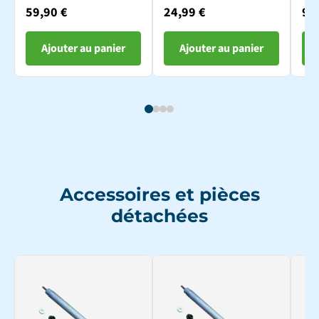
10m
parallèle - 4
par
59,90 €
24,99 €
9,
modules
mo
Ajouter au panier
Ajouter au panier
Accessoires et pièces
détachées