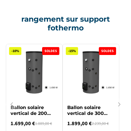
rangement sur support
fothermo
-10%
SOLDES
-15%
SOLDES
Ballon solaire
Ballon solaire
vertical de 200
vertical de 300
litres
litres
1.699,00 €
1.899,00 €
1.889,00 €
2.239,00 €
(PRÉCOMMANDE)
(PRÉCOMMANDE)