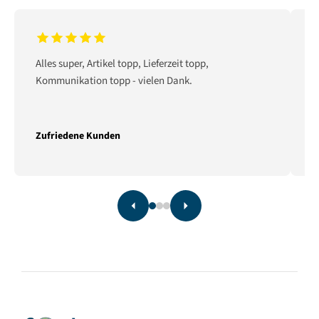
Alles super, Artikel topp, Lieferzeit topp,
D
Kommunikation topp - vielen Dank.
P
a
Zufriedene Kunden
Z