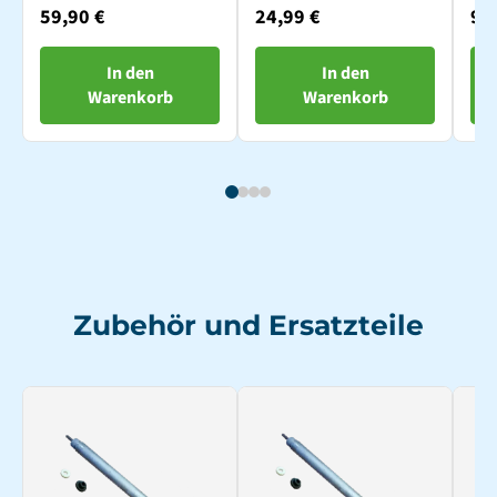
10m
4 módulos
2 
59,90 €
24,99 €
9,
In den
In den
Warenkorb
Warenkorb
Zubehör und Ersatzteile