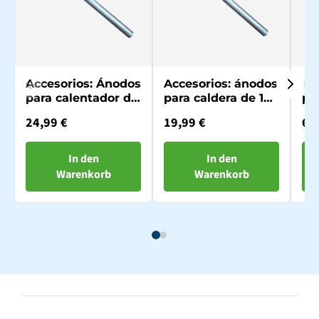
Accesorios: Ánodos
Accesorios: ánodos
Ac
para calentador de
para caldera de 10L
pa
80 litros (pieza de
o 30L (pieza de
o 
24,99 €
19,99 €
60
repuesto)
repuesto)
re
In den
In den
Warenkorb
Warenkorb