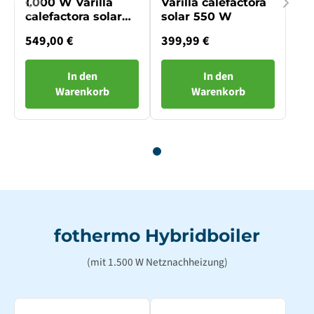
1.000 W Varilla
Varilla calefactora
calefactora solar
solar 550 W
con alimentación a
549,00 €
399,99 €
red
In den
In den
Warenkorb
Warenkorb
fothermo Hybridboiler
(mit 1.500 W Netznachheizung)